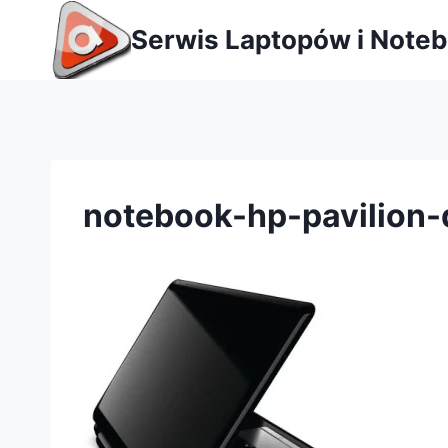
Przejdź
Serwis Laptopów i Note
do
treści
notebook-hp-pavilion